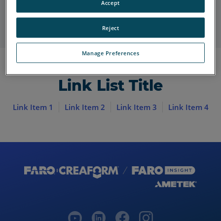
Accept
Link Item 1
Link Item 2
Link Item 3
Link Item 4
Reject
Manage Preferences
Link List Title
Link Item 1
Link Item 2
Link Item 3
Link Item 4