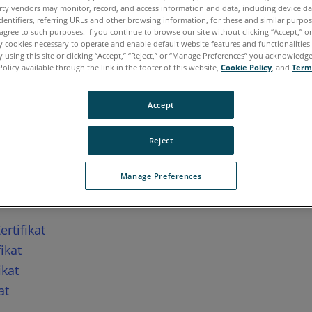
te Standorte:
rty vendors may monitor, record, and access information and data, including device da
dentifiers, referring URLs and other browsing information, for these and similar purpose
agree to such purposes. If you continue to browse our site without clicking “Accept,” or 
ly cookies necessary to operate and enable default website features and functionalities 
 using this site or clicking “Accept,” “Reject,” or “Manage Preferences” you acknowledg
Policy available through the link in the footer of this website,
Cookie Policy
, and
Term
Accept
DITIERUNG NACH ISO/
Reject
2017
Manage Preferences
rte Standorte:
ertifikat
ikat
ikat
at