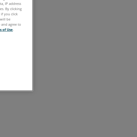
ta, IP address
s. By clicking
if you click
will be
e and agree to
s of Use
.
IEC