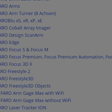
FARO Arms
ARO Arm Turner (8 Achsen)
AROBlu xS, xR, xP, xE
ARO Cobalt Array Imager
FARO Design ScanArm
FARO Edge
FARO Focus S & Focus M
FARO Focus Premium, Focus Premium Automation, Fo
FARO Focus 3D X
RO Freestyle 2
ARO Freestyle3D
ARO Freestyle3D Objects
n FARO Arm Gage Max with WiFi
n FARO Arm Gage Max without WiFi
ARO Laser Tracker ION