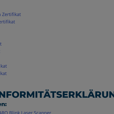
Zertifikat
rtifikat
t
t
ikat
ikat
ONFORMITÄTSERKLÄRU
en:
ARO Blink Laser Scanner