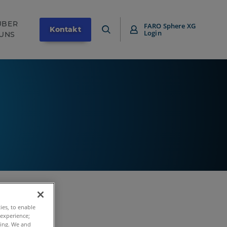
ÜBER
FARO Sphere XG
Kontakt
Login
UNS
ties, to enable
 experience;
ting. We and