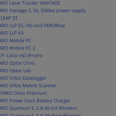
FARO Laser Tracker VANTAGE
ARO Vantage S, S6, S6Max power supply
 LEAP ST
FARO LLP ES, HD und FAROBlue
FARO LLP V3
FARO Mobile PC
FARO Mobile PC 2
LP: Color HD (Prizm)
ARO Optor Clinic
FARO Optor Lab
ARO Orbis Datalogger
FARO Orbis Mobile Scanner
n FARO Orbis Premium
FARO Power Dock Battery Charger
FARO Quantum E, S & M mit Wireless
FARO Quantum E, S & M ohne Wireless