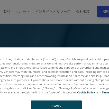
製品
サポート
インサイトとリソース
会社概要
お問
es cookies, pixels, and similar tools (“cookies”), some of which are provided by third par
ures and functionality; measure, analyze, and improve site performance; enhance user
sessions and interactions; personalize content; and support our advertising and marke
rty vendors may monitor, record, and access information and data, including device da
dentifiers, referring URLs and other browsing information, for these and similar purpose
agree to such purposes. If you continue to browse our site without clicking “Accept,” or 
ly cookies necessary to operate and enable default website features and functionalities 
 using this site or clicking “Accept,” “Reject,” or “Manage Preferences” you acknowledg
Policy available through the link in the footer of this website,
Cookie Policy
, and
Term
Accept