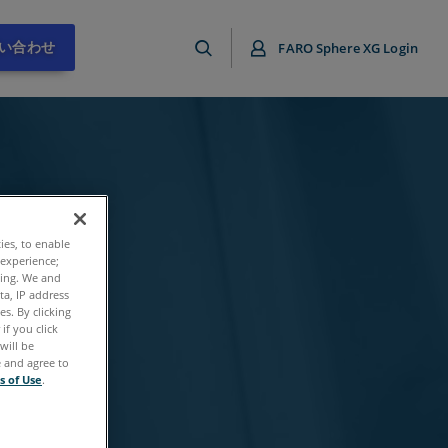
い合わせ
FARO Sphere XG Login
ties, to enable
 experience;
ting. We and
ta, IP address
s. By clicking
if you click
will be
e and agree to
s of Use
.