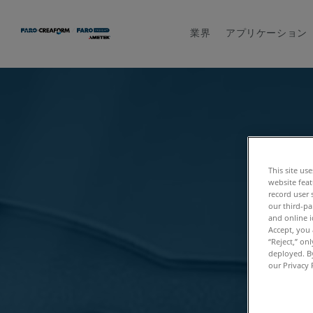
業界
アプリケーション
This site us
website feat
record user 
our third-pa
and online i
Accept, you 
“Reject,” on
deployed. By
our Privacy 