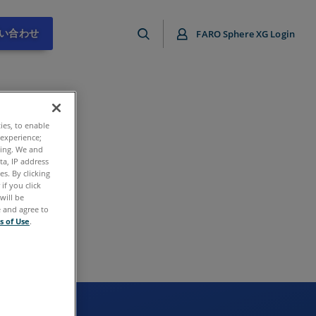
い合わせ
FARO Sphere XG Login
ties, to enable
 experience;
 shortly. In
ting. We and
ta, IP address
bout FARO and
s. By clicking
if you click
will be
e and agree to
s of Use
.