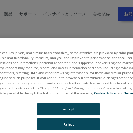
製品
サポート
インサイトとリソース
会社概要
お問
ou for contacting FARO.
es cookies, pixels, and similar tools (“cookies”), some of which are provided by third par
ures and functionality; measure, analyze, and improve site performance; enhance user
ed your request, and someone will follow up with you
sessions and interactions; personalize content; and support our advertising and marke
rty vendors may monitor, record, and access information and data, including device da
please continue to explore the site to learn more a
dentifiers, referring URLs and other browsing information, for these and similar purpose
lutions.
agree to such purposes. If you continue to browse our site without clicking “Accept,” or 
ly cookies necessary to operate and enable default website features and functionalities 
 using this site or clicking “Accept,” “Reject,” or “Manage Preferences” you acknowledg
Policy available through the link in the footer of this website,
Cookie Policy
, and
Term
Accept
Reject