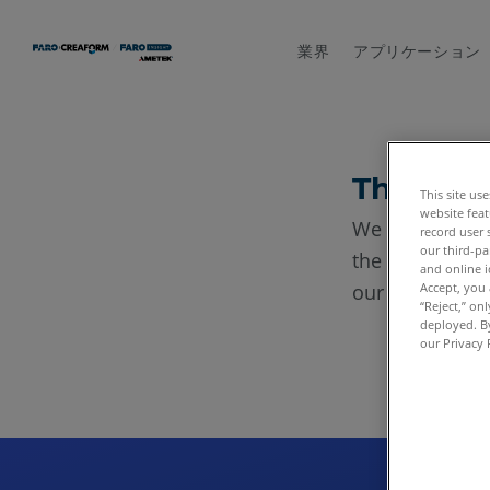
業界
アプリケーション
Thank y
This site us
website feat
We have receiv
record user 
our third-pa
the meantime, 
and online i
our various so
Accept, you 
“Reject,” on
deployed. By
our Privacy 