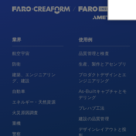
業界
使用例
航空宇宙
品質管理と検査
防衛
生産、製作とアセンブリ
建築、エンジニアリン
プロダクトデザインとエ
グ、建設
ンジニアリング
自動車
As-Builtキャプチャとモ
デリング
エネルギー・天然資源
プレハブ工法
火災原因調査
建設の品質管理
重機
デザインレイアウトと投
警察
影