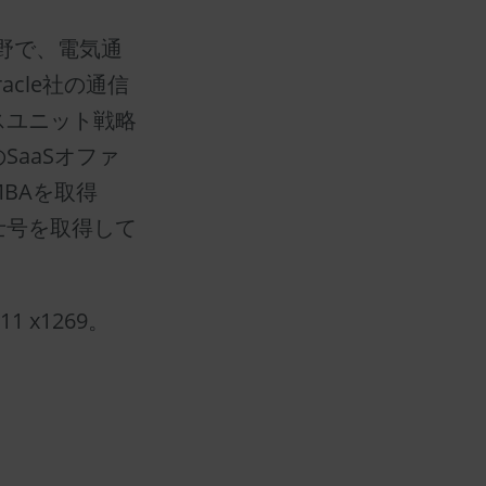
野で、電気通
cle社の通信
スユニット戦略
aaSオファ
BAを取得
士号を取得して
11 x1269。