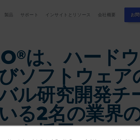
製品
サポート
インサイトとリソース
会社概要
お問
RO
は、ハードウ
®
びソフトウェア
バル研究開発チ
いる2名の業界
ンを採用