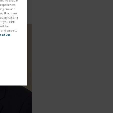
ties, to enable
 experience;
ting. We and
ta, IP address
s. By clicking
if you click
will be
e and agree to
s of Use
.