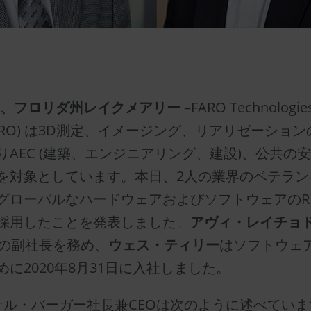
2日、フロリダ州レイクメアリー –
FARO Technologies,
: FARO) は3D測定、イメージング、リアリゼーショ
りAEC (建築、エンジニアリング、建設)、公共の
を対象としています。本日、2人の業界のベテラン
グローバルなハードウェアおよびソフトウェアのR
採用したことを発表しました。
アヴィ・レイチョ
Dの副社長を務め、
ウェス・ティリー
はソフトウェア
に2020年8月31日に入社しました。
ケル・バーガー社長兼CEOは次のように述べていま