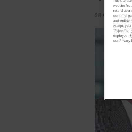
This site us
website feat
record user 
9月 02, 2020
our third-pa
and online i
Accept, you 
“Reject,” on
deployed. By
our Privacy 