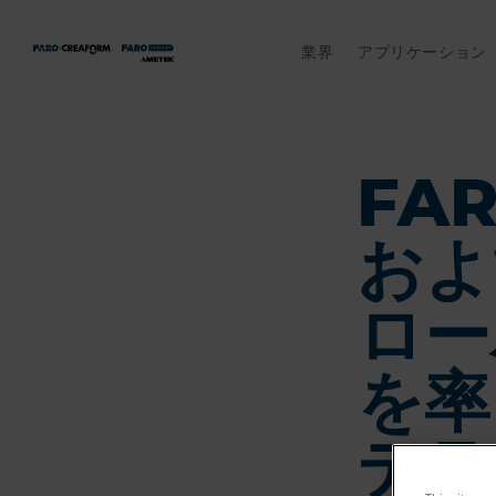
業界
アプリケーション
FA
およ
ロー
を率
テラ