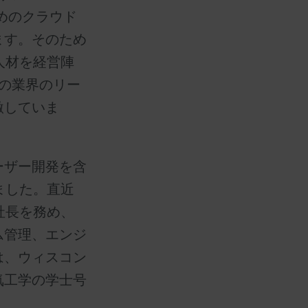
めのクラウド
ます。そのため
人材を経営陣
の業界のリー
激していま
ーザー開発を含
ました。直近
社長を務め、
ム管理、エンジ
は、ウィスコン
気工学の学士号