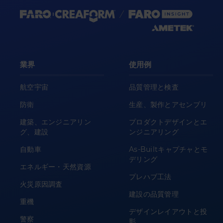
業界
使用例
航空宇宙
品質管理と検査
防衛
生産、製作とアセンブリ
建築、エンジニアリン
プロダクトデザインとエ
グ、建設
ンジニアリング
自動車
As-Builtキャプチャとモ
デリング
エネルギー・天然資源
プレハブ工法
火災原因調査
建設の品質管理
重機
デザインレイアウトと投
警察
影