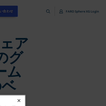
い合わせ
FARO Sphere XG Login
ェア
のグ
ーム
のベ