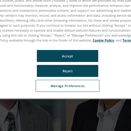
es cookies, pixels, and similar tools (“cookies”), some of which are provided by third par
ures and functionality; measure, analyze, and improve site performance; enhance user
sessions and interactions; personalize content; and support our advertising and marke
rty vendors may monitor, record, and access information and data, including device da
dentifiers, referring URLs and other browsing information, for these and similar purpose
agree to such purposes. If you continue to browse our site without clicking “Accept,” or 
ly cookies necessary to operate and enable default website features and functionalities 
 using this site or clicking “Accept,” “Reject,” or “Manage Preferences” you acknowledg
Policy available through the link in the footer of this website,
Cookie Policy
, and
Term
Accept
Reject
Manage Preferences